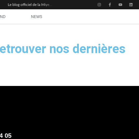
Le blog officiel de la Miyem Basketball Academy : un espace de savoir et de partage
AND
NEWS
retrouver nos dernières
4 05