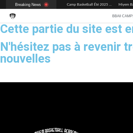
Breaking News
Camp Basketball Été 2025 : retour sur ces 2 sessions
BBAll CAMP
Cette partie du site est 
N'hésitez pas à revenir 
nouvelles