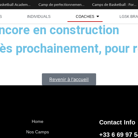
Miyem Basketball Academy – Nos Règles d’Or
Camp de perfectionnement basketball : pour qui, pourquoi, comment ?
Camps de Basketball : Formats, Objectifs et Inscription
S
INDIVIDUALS
COACHES
LGSK BR
encore en construction
très prochainement, pour 
Revenir à l'accueil
Home
Contact Info
Nos Camps
+33 6 69 97 5