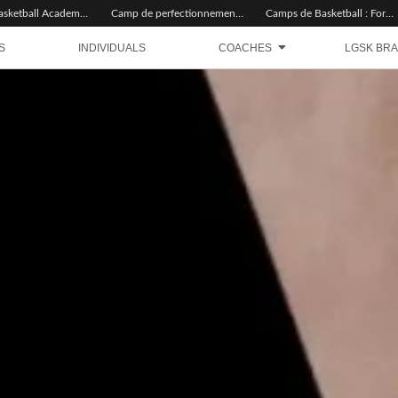
Miyem Basketball Academy – Nos Règles d’Or
Camp de perfectionnement basketball : pour qui, pourquoi, comment ?
Camps de Basketball : Formats, Objectifs et Inscription
S
INDIVIDUALS
COACHES
LGSK BR