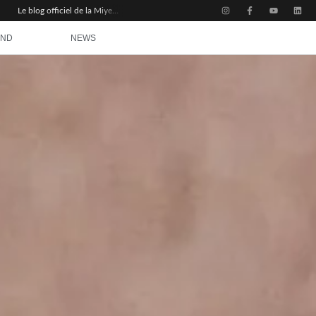
Le blog officiel de la Miyem Basketball Academy : un espace de savoir et de partage
AND
NEWS