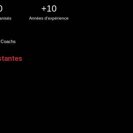
0
+
10
anisés
Années d'expérience
s Coachs
stantes