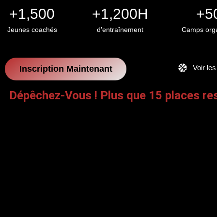
+
1,500
+
1,200
H
+
5
Jeunes coachés
d'entraînement
Camps org
Voir le
Inscription Maintenant
Dépêchez-Vous ! Plus que 15 places re